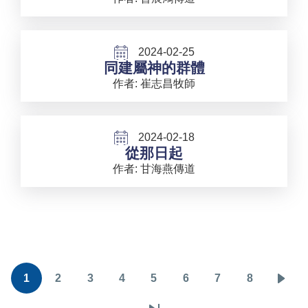
2024-02-25
同建屬神的群體
作者: 崔志昌牧師
2024-02-18
從那日起
作者: 甘海燕傳道
Pagination
1
2
3
4
5
6
7
8
目
頁
頁
頁
頁
頁
頁
頁
下
前
面
面
面
面
面
面
面
一