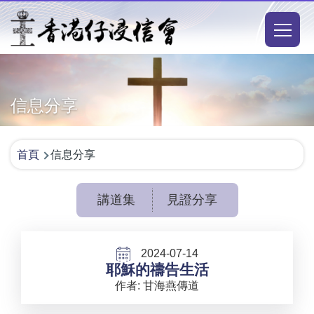
移至主內容
Main
naviga
信息分享
導
首頁
信息分享
航
連
講道集
見證分享
結
2024-07-14
耶穌的禱告生活
作者: 甘海燕傳道